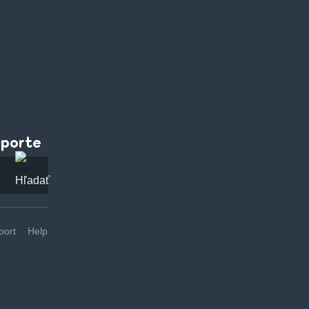
pporte
ort
Help